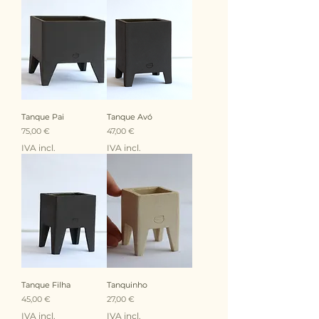
Tanque Pai
Tanque Avó
Preço
Preço
75,00 €
47,00 €
IVA incl.
IVA incl.
Tanque Filha
Tanquinho
Preço
Preço
45,00 €
27,00 €
IVA incl.
IVA incl.