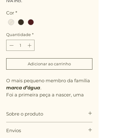
IVA incl.
Cor
*
Quantidade
*
Adicionar ao carrinho
O mais pequeno membro da família
m
arca d’água
.
Foi a primeira peça a nascer, uma
experiência que acabou por dar
origem à coleção inteira. E continua a
Sobre o produto
ser a favorita de muitos.
Serve para conter o que for preciso —
5.5 x 5.5 x 7.5 cm
ou simplesmente marcar presença.
Envios
Grés com vidrado transparente por dentro.