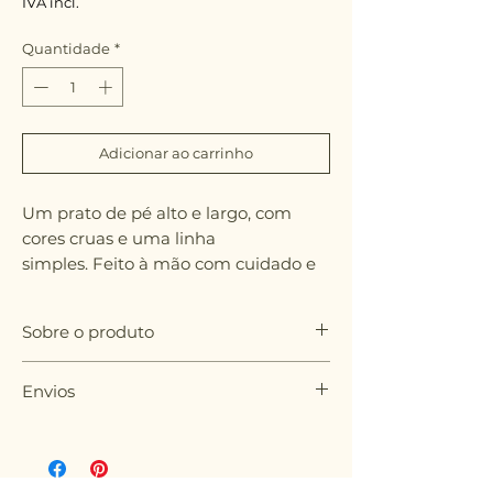
IVA incl.
Quantidade
*
Adicionar ao carrinho
Um prato de pé alto e largo, com
cores cruas e uma linha
simples. Feito à mão com cuidado e
atenção aos detalhes, este prato é
uma peça versátil para qualquer
Sobre o produto
casa.
Ø20 x 9 cm
Envios
Grés com vidrado acetinado transparente.
Pode optar por receber na sua morada ou
As cores podem variar ligeiramente de
recolher no atelier da MALGA em Lisboa,
peça para peça.
selecione a opção que prefere no check
Lavar à mão para maior durabilidade.
out.